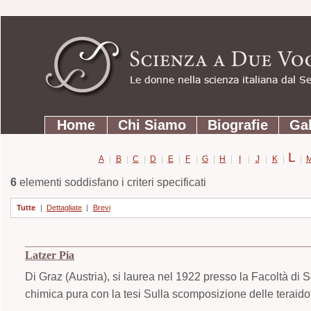
Strumenti
Salta
personali
ai
contenuti.
|
Salta
Sezioni
alla
Home
Chi Siamo
Biografie
Gal
navigazione
L
A
|
B
|
C
|
D
|
E
|
F
|
G
|
H
|
I
|
J
|
K
|
|
6
elementi soddisfano i criteri specificati
Tutte
|
Dettagliate
|
Brevi
Latzer Pia
Di Graz (Austria), si laurea nel 1922 presso la Facoltà di 
chimica pura con la tesi Sulla scomposizione delle teraido