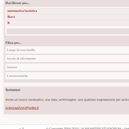
Hai filtrato per...
matematica/statistica
Brevi
K
Filtra per...
Luogo lavoro/studio
Secolo di riferimento
Settore
Caratteristiche
Scriveteci
Avete un nuovo nominativo, una data, un'immagine, una qualsiasi segnalazione per arricch
scienzaa2voci@unibo.it
©
Copyright
2004-2010 - ALMA MATER STUDIORUM - Unive