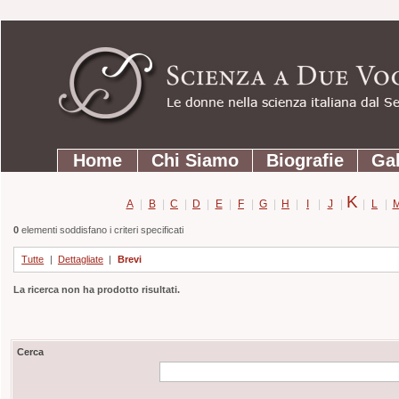
Strumenti
Salta
personali
ai
contenuti.
|
Salta
Sezioni
alla
Home
Chi Siamo
Biografie
Gal
navigazione
K
A
|
B
|
C
|
D
|
E
|
F
|
G
|
H
|
I
|
J
|
|
L
|
0
elementi soddisfano i criteri specificati
Tutte
|
Dettagliate
|
Brevi
La ricerca non ha prodotto risultati.
Cerca