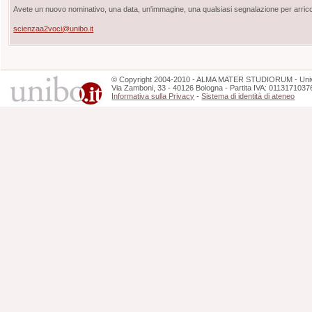
Avete un nuovo nominativo, una data, un'immagine, una qualsiasi segnalazione per arricch
scienzaa2voci@unibo.it
©
Copyright
2004-2010 - ALMA MATER STUDIORUM - Unive
Via Zamboni, 33 - 40126 Bologna - Partita IVA: 0113171037
Informativa sulla Privacy
-
Sistema di identità di ateneo