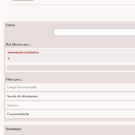
Cerca
Hai filtrato per...
matematica/statistica
J
Filtra per...
Luogo lavoro/studio
Secolo di riferimento
Settore
Caratteristiche
Scriveteci