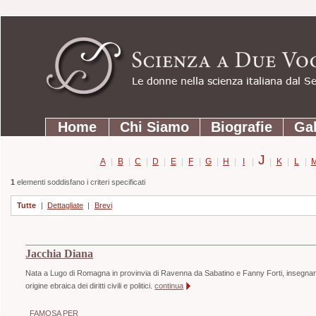
Strumenti
Salta
personali
ai
contenuti.
|
Salta
Sezioni
alla
Home
Chi Siamo
Biografie
Gal
navigazione
J
A
|
B
|
C
|
D
|
E
|
F
|
G
|
H
|
I
|
|
K
|
L
|
1
elementi soddisfano i criteri specificati
Tutte
|
Dettagliate
|
Brevi
Jacchia Diana
Nata a Lugo di Romagna in provinvia di Ravenna da Sabatino e Fanny Forti, insegnante di
origine ebraica dei diritti civili e politici.
continua
FAMOSA PER