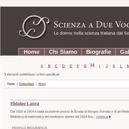
Strumenti
Salta
personali
ai
contenuti.
|
Salta
Sezioni
alla
Home
Chi Siamo
Biografie
Gal
navigazione
H
A
|
B
|
C
|
D
|
E
|
F
|
G
|
|
I
|
J
|
K
|
L
|
1
elementi soddisfano i criteri specificati
Tutte
|
Dettagliate
|
Brevi
Hidalgo Laura
Dal 1920 al 1924 è stata assistente presso la Scuola di disegno d'ornato e di architettu
Biblioteca di matematica del medesimo ateneo dal 1924 fino...
continua
PROFILO BIOGRAFICO