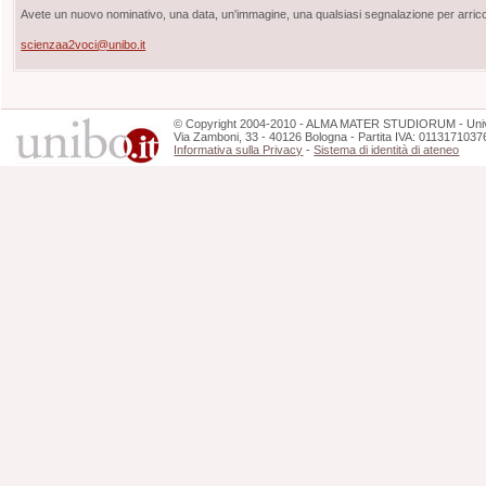
Avete un nuovo nominativo, una data, un'immagine, una qualsiasi segnalazione per arricch
scienzaa2voci@unibo.it
©
Copyright
2004-2010 - ALMA MATER STUDIORUM - Unive
Via Zamboni, 33 - 40126 Bologna - Partita IVA: 0113171037
Informativa sulla Privacy
-
Sistema di identità di ateneo