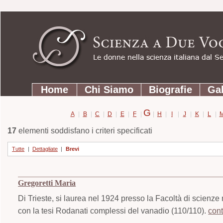
Strumenti
Salta
personali
ai
contenuti.
|
Salta
Sezioni
alla
Home
Chi Siamo
Biografie
Gal
navigazione
G
A
|
B
|
C
|
D
|
E
|
F
|
|
H
|
I
|
J
|
K
|
L
|
17
elementi soddisfano i criteri specificati
Tutte
|
Dettagliate
|
Brevi
Gregoretti Maria
Di Trieste, si laurea nel 1924 presso la Facoltà di scienze
con la tesi Rodanati complessi del vanadio (110/110).
con