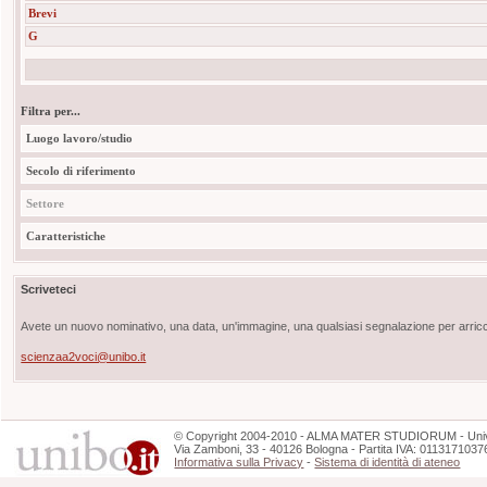
Brevi
G
Filtra per...
Luogo lavoro/studio
Secolo di riferimento
Settore
Caratteristiche
Scriveteci
Avete un nuovo nominativo, una data, un'immagine, una qualsiasi segnalazione per arricch
scienzaa2voci@unibo.it
©
Copyright
2004-2010 - ALMA MATER STUDIORUM - Unive
Via Zamboni, 33 - 40126 Bologna - Partita IVA: 0113171037
Informativa sulla Privacy
-
Sistema di identità di ateneo