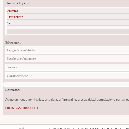
Hai filtrato per...
chimica
Dettagliate
G
Filtra per...
Luogo lavoro/studio
Secolo di riferimento
Settore
Caratteristiche
Scriveteci
Avete un nuovo nominativo, una data, un'immagine, una qualsiasi segnalazione per arricch
scienzaa2voci@unibo.it
©
Copyright
2004-2010 - ALMA MATER STUDIORUM - Unive