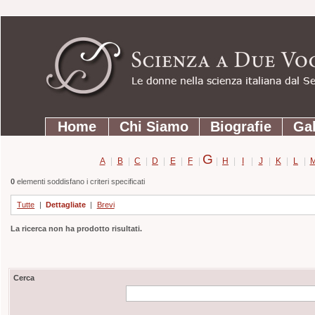
Strumenti
Salta
personali
ai
contenuti.
|
Salta
Sezioni
alla
Home
Chi Siamo
Biografie
Gal
navigazione
G
A
|
B
|
C
|
D
|
E
|
F
|
|
H
|
I
|
J
|
K
|
L
|
0
elementi soddisfano i criteri specificati
Tutte
|
Dettagliate
|
Brevi
La ricerca non ha prodotto risultati.
Cerca