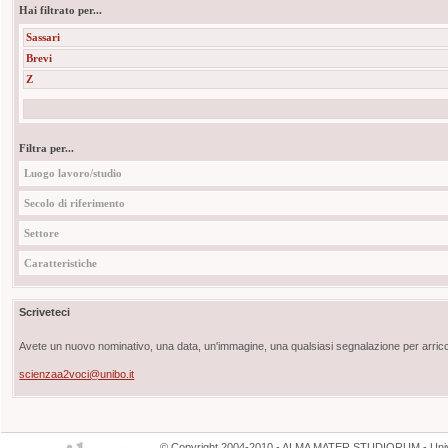
Hai filtrato per...
Sassari
Brevi
Z
Filtra per...
Luogo lavoro/studio
Secolo di riferimento
Settore
Caratteristiche
Scriveteci
Avete un nuovo nominativo, una data, un'immagine, una qualsiasi segnalazione per arricch
scienzaa2voci@unibo.it
©
Copyright
2004-2010 - ALMA MATER STUDIORUM - Unive