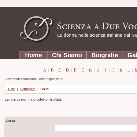
Strumenti
Salta
personali
ai
contenuti.
|
Salta
Sezioni
alla
Home
Chi Siamo
Biografie
Gal
navigazione
A
|
B
|
C
|
D
|
E
|
F
|
G
|
H
|
I
|
J
|
K
|
L
|
0
elementi soddisfano i criteri specificati
Tutte
|
Dettagliate
|
Brevi
La ricerca non ha prodotto risultati.
Cerca