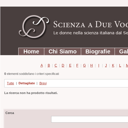
Strumenti
Salta
personali
ai
contenuti.
|
Salta
Sezioni
alla
Home
Chi Siamo
Biografie
Gal
navigazione
A
|
B
|
C
|
D
|
E
|
F
|
G
|
H
|
I
|
J
|
K
|
L
|
0
elementi soddisfano i criteri specificati
Tutte
|
Dettagliate
|
Brevi
La ricerca non ha prodotto risultati.
Cerca