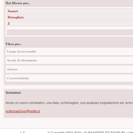
Hai filtrato per...
Sassari
Dettagliate
Z
Filtra per...
Luogo lavoro/studio
Secolo di riferimento
Settore
Caratteristiche
Scriveteci
Avete un nuovo nominativo, una data, un'immagine, una qualsiasi segnalazione per arricch
scienzaa2voci@unibo.it
©
Copyright
2004-2010 - ALMA MATER STUDIORUM - Unive