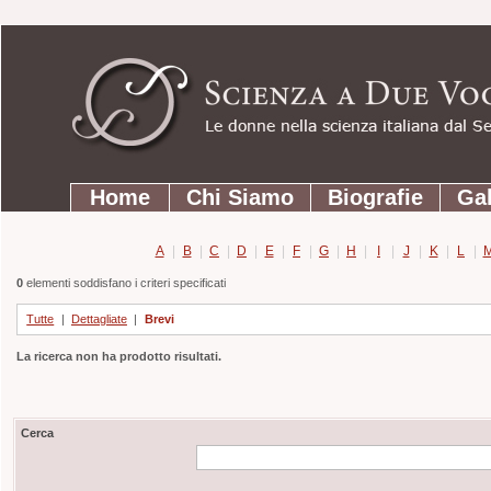
Strumenti
Salta
personali
ai
contenuti.
|
Salta
Sezioni
alla
Home
Chi Siamo
Biografie
Gal
navigazione
A
|
B
|
C
|
D
|
E
|
F
|
G
|
H
|
I
|
J
|
K
|
L
|
0
elementi soddisfano i criteri specificati
Tutte
|
Dettagliate
|
Brevi
La ricerca non ha prodotto risultati.
Cerca