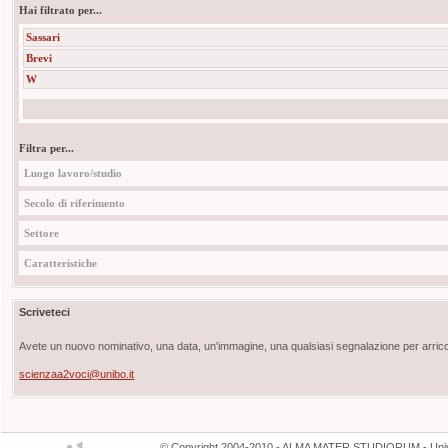
Hai filtrato per...
Sassari
Brevi
W
Filtra per...
Luogo lavoro/studio
Secolo di riferimento
Settore
Caratteristiche
Scriveteci
Avete un nuovo nominativo, una data, un'immagine, una qualsiasi segnalazione per arricch
scienzaa2voci@unibo.it
©
Copyright
2004-2010 - ALMA MATER STUDIORUM - Unive