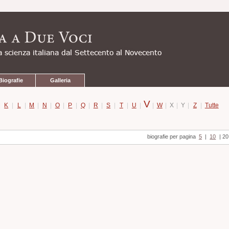
Biografie
Galleria
V
|
K
|
L
|
M
|
N
|
O
|
P
|
Q
|
R
|
S
|
T
|
U
|
|
W
|
X
|
Y
|
Z
|
Tutte
biografie per pagina
5
|
10
|
20