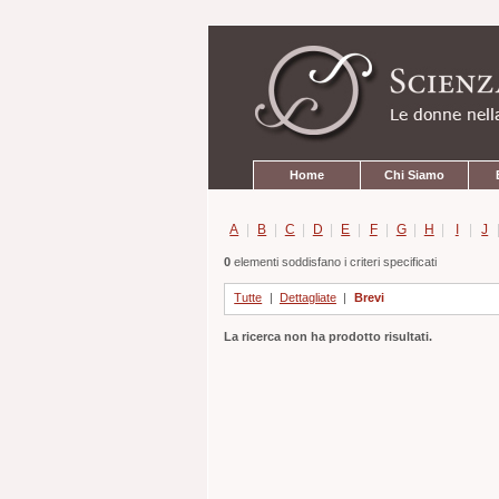
Strumenti
Salta
personali
ai
contenuti.
|
Salta
alla
navigazione
Sezioni
Home
Chi Siamo
A
|
B
|
C
|
D
|
E
|
F
|
G
|
H
|
I
|
J
0
elementi soddisfano i criteri specificati
Tutte
|
Dettagliate
|
Brevi
La ricerca non ha prodotto risultati.