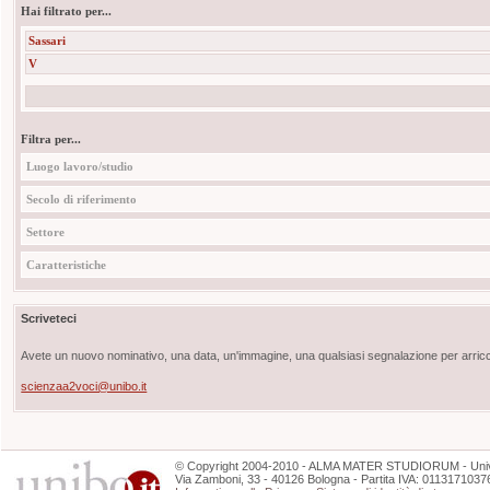
Hai filtrato per...
Sassari
V
Filtra per...
Luogo lavoro/studio
Secolo di riferimento
Settore
Caratteristiche
Scriveteci
Avete un nuovo nominativo, una data, un'immagine, una qualsiasi segnalazione per arricch
scienzaa2voci@unibo.it
©
Copyright
2004-2010 - ALMA MATER STUDIORUM - Unive
Via Zamboni, 33 - 40126 Bologna - Partita IVA: 0113171037