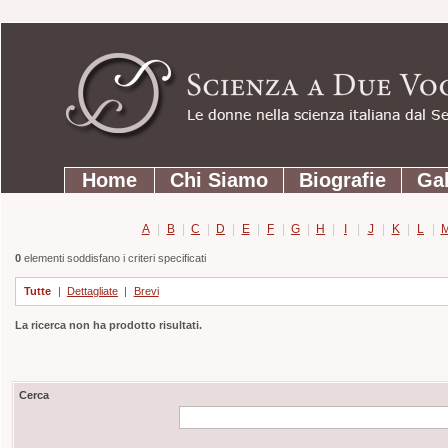
Strumenti
Salta
personali
ai
contenuti.
|
Salta
Sezioni
alla
Home
Chi Siamo
Biografie
Gal
navigazione
A
|
B
|
C
|
D
|
E
|
F
|
G
|
H
|
I
|
J
|
K
|
L
|
0
elementi soddisfano i criteri specificati
Tutte
|
Dettagliate
|
Brevi
La ricerca non ha prodotto risultati.
Cerca