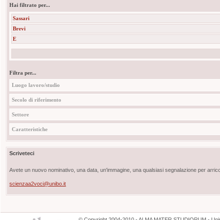
Hai filtrato per...
Sassari
Brevi
E
Filtra per...
Luogo lavoro/studio
Secolo di riferimento
Settore
Caratteristiche
Scriveteci
Avete un nuovo nominativo, una data, un'immagine, una qualsiasi segnalazione per arricch
scienzaa2voci@unibo.it
©
Copyright
2004-2010 - ALMA MATER STUDIORUM - Unive