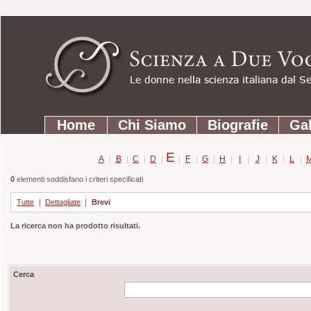
Strumenti
Salta
personali
ai
contenuti.
|
Salta
Sezioni
alla
Home
Chi Siamo
Biografie
Gal
navigazione
E
A
|
B
|
C
|
D
|
|
F
|
G
|
H
|
I
|
J
|
K
|
L
|
0
elementi soddisfano i criteri specificati
Tutte
|
Dettagliate
|
Brevi
La ricerca non ha prodotto risultati.
Cerca