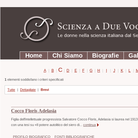
Strumenti
Salta
personali
ai
contenuti.
|
Salta
Sezioni
alla
Home
Chi Siamo
Biografie
Gal
navigazione
C
A
|
B
|
|
D
|
E
|
F
|
G
|
H
|
I
|
J
|
K
|
L
|
1
elementi soddisfano i criteri specificati
Tutte
|
Dettagliate
|
Brevi
Cocco Floris Adelasia
Figlia dell'intellettuale progressista Salvatore Cocco Floris, Adelasia si laurea nel 1913
con una tesi su «Il potere autolitico del siero di...
continua
PROFILO BIOGRAFICO
FONTI BIBLIOGRAFICHE