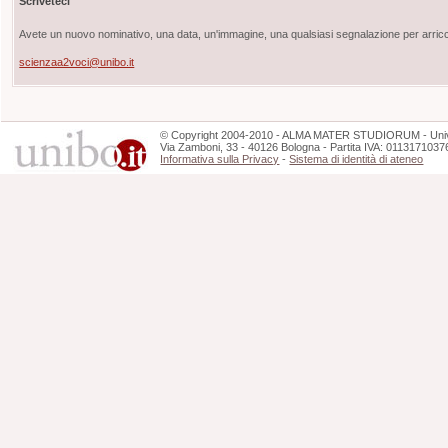
Scriveteci
Avete un nuovo nominativo, una data, un'immagine, una qualsiasi segnalazione per arricch
scienzaa2voci@unibo.it
©
Copyright
2004-2010 - ALMA MATER STUDIORUM - Unive
Via Zamboni, 33 - 40126 Bologna - Partita IVA: 0113171037
Informativa sulla Privacy
-
Sistema di identità di ateneo