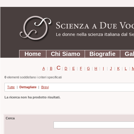
Strumenti
Salta
personali
ai
contenuti.
|
Salta
Sezioni
alla
Home
Chi Siamo
Biografie
Gal
navigazione
C
A
|
B
|
|
D
|
E
|
F
|
G
|
H
|
I
|
J
|
K
|
L
|
0
elementi soddisfano i criteri specificati
Tutte
|
Dettagliate
|
Brevi
La ricerca non ha prodotto risultati.
Cerca