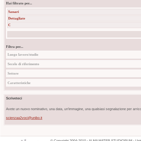
Hai filtrato per...
Sassari
Dettagliate
C
Filtra per...
Luogo lavoro/studio
Secolo di riferimento
Settore
Caratteristiche
Scriveteci
Avete un nuovo nominativo, una data, un'immagine, una qualsiasi segnalazione per arricch
scienzaa2voci@unibo.it
©
Copyright
2004-2010 - ALMA MATER STUDIORUM - Unive