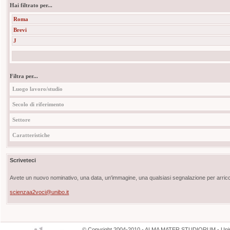
Hai filtrato per...
Roma
Brevi
J
Filtra per...
Luogo lavoro/studio
Secolo di riferimento
Settore
Caratteristiche
Scriveteci
Avete un nuovo nominativo, una data, un'immagine, una qualsiasi segnalazione per arricch
scienzaa2voci@unibo.it
©
Copyright
2004-2010 - ALMA MATER STUDIORUM - Unive