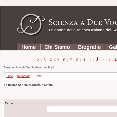
Strumenti
Salta
personali
ai
contenuti.
|
Salta
Sezioni
alla
Home
Chi Siamo
Biografie
Gal
navigazione
J
A
|
B
|
C
|
D
|
E
|
F
|
G
|
H
|
I
|
|
K
|
L
|
0
elementi soddisfano i criteri specificati
Tutte
|
Dettagliate
|
Brevi
La ricerca non ha prodotto risultati.
Cerca