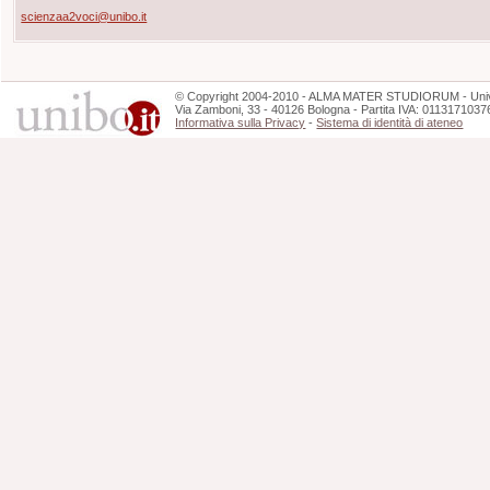
scienzaa2voci@unibo.it
©
Copyright
2004-2010 - ALMA MATER STUDIORUM - Unive
Via Zamboni, 33 - 40126 Bologna - Partita IVA: 0113171037
Informativa sulla Privacy
-
Sistema di identità di ateneo