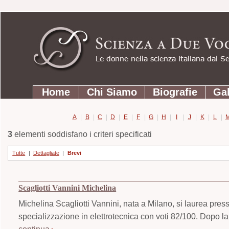
Strumenti
Salta
personali
ai
contenuti.
|
Salta
Sezioni
alla
Home
Chi Siamo
Biografie
Gal
navigazione
A
|
B
|
C
|
D
|
E
|
F
|
G
|
H
|
I
|
J
|
K
|
L
|
3
elementi soddisfano i criteri specificati
Tutte
|
Dettagliate
|
Brevi
Scagliotti Vannini Michelina
Michelina Scagliotti Vannini, nata a Milano, si laurea press
specializzazione in elettrotecnica con voti 82/100. Dopo l