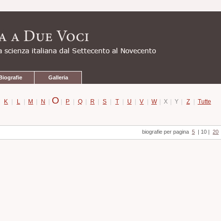
Biografie
Galleria
O
|
K
|
L
|
M
|
N
|
|
P
|
Q
|
R
|
S
|
T
|
U
|
V
|
W
|
X
|
Y
|
Z
|
Tutte
biografie per pagina
5
|
10
|
20