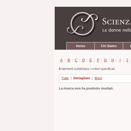
Strumenti
Salta
personali
ai
contenuti.
|
Salta
alla
navigazione
Sezioni
Home
Chi Siamo
A
|
B
|
C
|
D
|
E
|
F
|
G
|
H
|
I
|
J
0
elementi soddisfano i criteri specificati
Tutte
|
Dettagliate
|
Brevi
La ricerca non ha prodotto risultati.