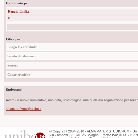
Hai filtrato per...
Reggio Emilia
N
Filtra per...
Luogo lavoro/studio
Secolo di riferimento
Settore
Caratteristiche
Scriveteci
Avete un nuovo nominativo, una data, un'immagine, una qualsiasi segnalazione per arricch
scienzaa2voci@unibo.it
©
Copyright
2004-2010 - ALMA MATER STUDIORUM - Unive
Via Zamboni, 33 - 40126 Bologna - Partita IVA: 0113171037