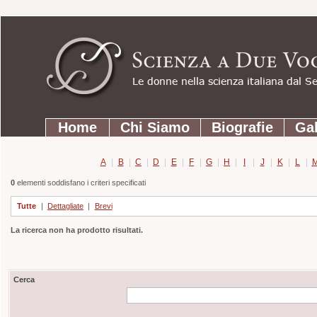
Strumenti
Salta
personali
ai
contenuti.
|
Salta
Sezioni
alla
Home
Chi Siamo
Biografie
Gal
navigazione
A
|
B
|
C
|
D
|
E
|
F
|
G
|
H
|
I
|
J
|
K
|
L
|
0
elementi soddisfano i criteri specificati
Tutte
|
Dettagliate
|
Brevi
La ricerca non ha prodotto risultati.
Cerca