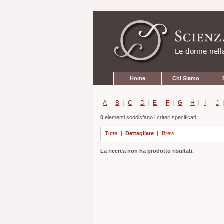
Strumenti
Salta
personali
ai
contenuti.
|
Salta
alla
navigazione
Sezioni
Home
Chi Siamo
A
|
B
|
C
|
D
|
E
|
F
|
G
|
H
|
I
|
J
0
elementi soddisfano i criteri specificati
Tutte
|
Dettagliate
|
Brevi
La ricerca non ha prodotto risultati.