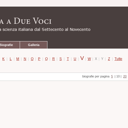
Biografie
Galleria
V
|
K
|
L
|
M
|
N
|
O
|
P
|
Q
|
R
|
S
|
T
|
U
|
|
W
|
X
|
Y
|
Z
|
Tutte
biografie per pagina
5
|
10
|
20