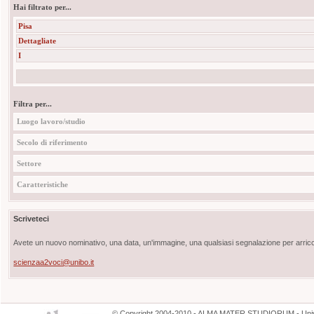
Hai filtrato per...
Pisa
Dettagliate
I
Filtra per...
Luogo lavoro/studio
Secolo di riferimento
Settore
Caratteristiche
Scriveteci
Avete un nuovo nominativo, una data, un'immagine, una qualsiasi segnalazione per arricch
scienzaa2voci@unibo.it
©
Copyright
2004-2010 - ALMA MATER STUDIORUM - Unive