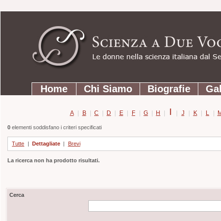
Strumenti
Salta
personali
ai
contenuti.
|
Salta
Sezioni
alla
Home
Chi Siamo
Biografie
Gal
navigazione
I
A
|
B
|
C
|
D
|
E
|
F
|
G
|
H
|
|
J
|
K
|
L
|
0
elementi soddisfano i criteri specificati
Tutte
|
Dettagliate
|
Brevi
La ricerca non ha prodotto risultati.
Cerca