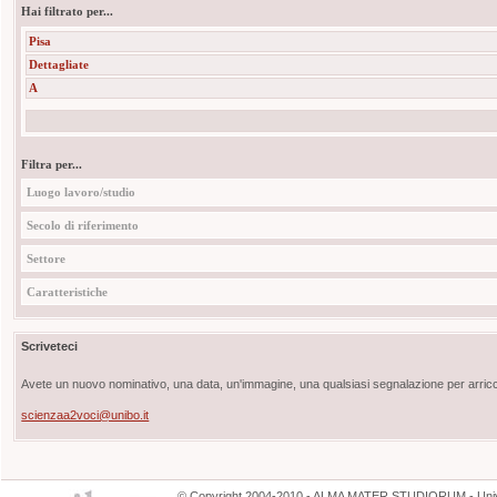
Hai filtrato per...
Pisa
Dettagliate
A
Filtra per...
Luogo lavoro/studio
Secolo di riferimento
Settore
Caratteristiche
Scriveteci
Avete un nuovo nominativo, una data, un'immagine, una qualsiasi segnalazione per arricch
scienzaa2voci@unibo.it
©
Copyright
2004-2010 - ALMA MATER STUDIORUM - Unive