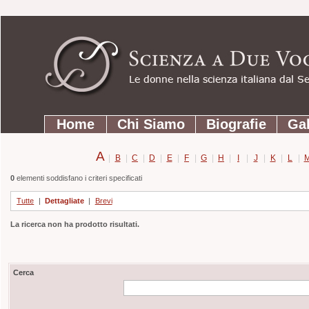
Strumenti
Salta
personali
ai
contenuti.
|
Salta
Sezioni
alla
Home
Chi Siamo
Biografie
Gal
navigazione
A
|
B
|
C
|
D
|
E
|
F
|
G
|
H
|
I
|
J
|
K
|
L
|
0
elementi soddisfano i criteri specificati
Tutte
|
Dettagliate
|
Brevi
La ricerca non ha prodotto risultati.
Cerca