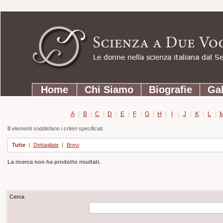
Strumenti
Salta
personali
ai
contenuti.
|
Salta
Sezioni
alla
Home
Chi Siamo
Biografie
Gal
navigazione
A
|
B
|
C
|
D
|
E
|
F
|
G
|
H
|
I
|
J
|
K
|
L
|
0
elementi soddisfano i criteri specificati
Tutte
|
Dettagliate
|
Brevi
La ricerca non ha prodotto risultati.
Cerca