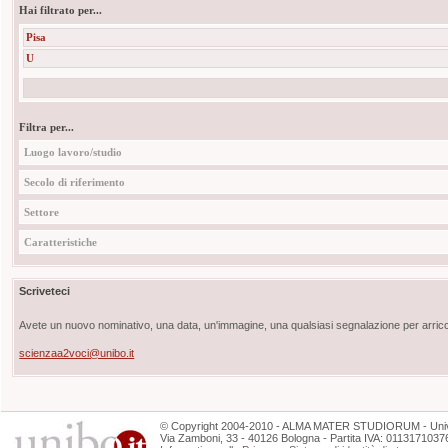
Hai filtrato per...
Pisa
U
Filtra per...
Luogo lavoro/studio
Secolo di riferimento
Settore
Caratteristiche
Scriveteci
Avete un nuovo nominativo, una data, un'immagine, una qualsiasi segnalazione per arricch
scienzaa2voci@unibo.it
©
Copyright
2004-2010 - ALMA MATER STUDIORUM - Unive
Via Zamboni, 33 - 40126 Bologna - Partita IVA: 0113171037