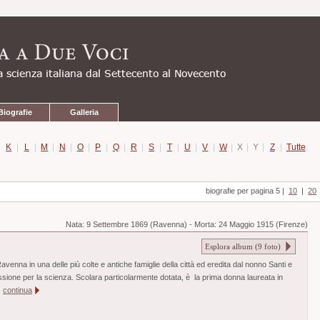
Biografie
Galleria
|
K
|
L
|
M
|
N
|
O
|
P
|
Q
|
R
|
S
|
T
|
U
|
V
|
W
|
X
|
Y
|
Z
|
Tutte
biografie per pagina 5
|
10
|
20
Nata:
9 Settembre 1869 (Ravenna)
-
Morta:
24 Maggio 1915 (Firenze)
Esplora album (
9
foto)
venna in una delle più colte e antiche famiglie della città ed eredita dal nonno Santi e
sione per la scienza. Scolara particolarmente dotata, è la prima donna laureata in
.
continua