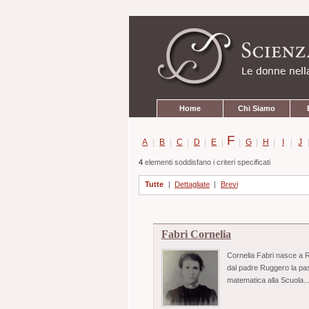
Strumenti
Salta
personali
ai
contenuti.
|
Salta
alla
navigazione
Sezioni
Home
Chi Siamo
F
A
|
B
|
C
|
D
|
E
|
|
G
|
H
|
I
|
J
4
elementi soddisfano i criteri specificati
Tutte
|
Dettagliate
|
Brevi
Fabri Cornelia
Cornelia Fabri nasce a Ra
dal padre Ruggero la pas
matematica alla Scuola..