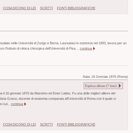
COSA DICONO DI LEI
SCRITTI
FONTI BIBLIOGRAFICHE
udiato nelle Università di Zurigo e Berna. Laureatasi in ostetricia nel 1893, lavora per un
l’Istituto di clinica chirurgica dell’Università di Pisa....
continua
Nata:
16 Gennaio 1876 (Roma)
Esplora album (
7
foto)
l 16 gennaio 1876 da Massimo ed Ester Lattes. Fu una delle migliori allieve del
tista Grassi, docente di anatomia comparata all’Università di Roma con il quale si
i sul...
continua
COSA DICONO DI LEI
SCRITTI
FONTI BIBLIOGRAFICHE