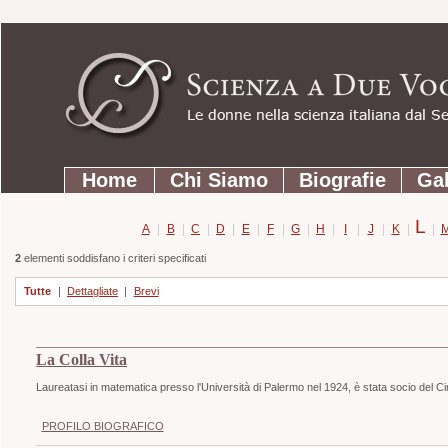
Strumenti
Salta
personali
ai
contenuti.
|
Salta
Sezioni
alla
Home
Chi Siamo
Biografie
Gal
navigazione
L
A
|
B
|
C
|
D
|
E
|
F
|
G
|
H
|
I
|
J
|
K
|
|
2
elementi soddisfano i criteri specificati
Tutte
|
Dettagliate
|
Brevi
La Colla Vita
Laureatasi in matematica presso l'Università di Palermo nel 1924, è stata socio del 
PROFILO BIOGRAFICO