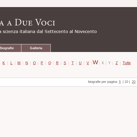
Biografie
Galleria
W
|
K
|
L
|
M
|
N
|
O
|
P
|
Q
|
R
|
S
|
T
|
U
|
V
|
|
X
|
Y
|
Z
|
Tutte
biografie per pagina
5
|
10
|
20