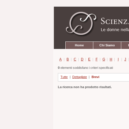
Strumenti
Salta
personali
ai
contenuti.
|
Salta
alla
navigazione
Sezioni
Home
Chi Siamo
A
|
B
|
C
|
D
|
E
|
F
|
G
|
H
|
I
|
J
0
elementi soddisfano i criteri specificati
Tutte
|
Dettagliate
|
Brevi
La ricerca non ha prodotto risultati.