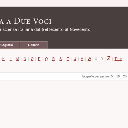
Biografie
Galleria
Z
|
K
|
L
|
M
|
N
|
O
|
P
|
Q
|
R
|
S
|
T
|
U
|
V
|
W
|
X
|
Y
|
|
Tutte
biografie per pagina
5
|
10
|
20