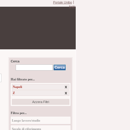
Portale Unibo
login
Cerca
Hai filtrato per...
Napoli
Z
Azzera Filtri
Filtra per...
Luogo lavoro/studio
Secolo di riferimento