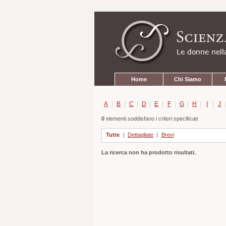
Strumenti
Salta
personali
ai
contenuti.
|
Salta
alla
navigazione
Sezioni
Home
Chi Siamo
A
|
B
|
C
|
D
|
E
|
F
|
G
|
H
|
I
|
J
0
elementi soddisfano i criteri specificati
Tutte
|
Dettagliate
|
Brevi
La ricerca non ha prodotto risultati.