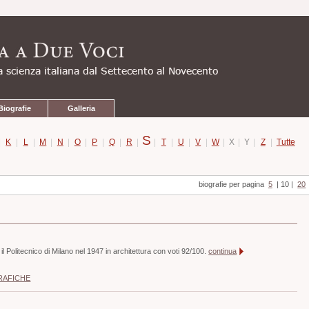
Biografie
Galleria
S
|
K
|
L
|
M
|
N
|
O
|
P
|
Q
|
R
|
|
T
|
U
|
V
|
W
|
X
|
Y
|
Z
|
Tutte
biografie per pagina
5
|
10
|
20
il Politecnico di Milano nel 1947 in architettura con voti 92/100.
continua
RAFICHE