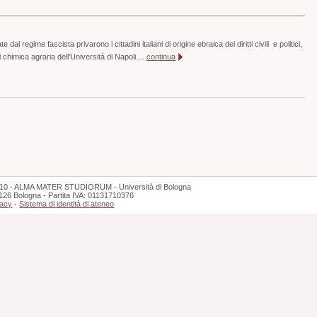
dal regime fascista privarono i cittadini italiani di origine ebraica dei diritti civili e politici,
 chimica agraria dell'Università di Napoli....
continua
10 - ALMA MATER STUDIORUM - Università di Bologna
126 Bologna - Partita IVA: 01131710376
vacy
-
Sistema di identità di ateneo