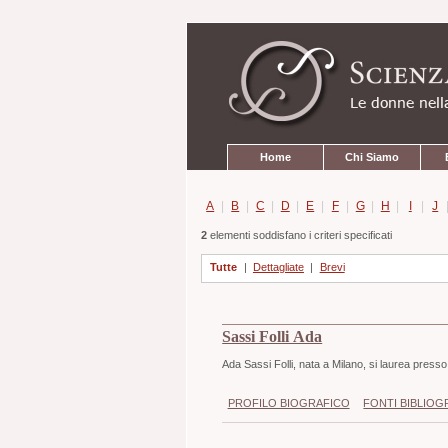
Strumenti
Salta
personali
ai
contenuti.
|
Salta
alla
navigazione
Sezioni
Home
Chi Siamo
A
|
B
|
C
|
D
|
E
|
F
|
G
|
H
|
I
|
J
2
elementi soddisfano i criteri specificati
Tutte
|
Dettagliate
|
Brevi
Sassi Folli Ada
Ada Sassi Folli, nata a Milano, si laurea presso 
PROFILO BIOGRAFICO
FONTI BIBLIOG