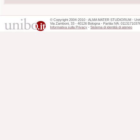
©
Copyright
2004-2010 - ALMA MATER STUDIORUM - Unive
Via Zamboni, 33 - 40126 Bologna - Partita IVA: 0113171037
Informativa sulla Privacy
-
Sistema di identità di ateneo