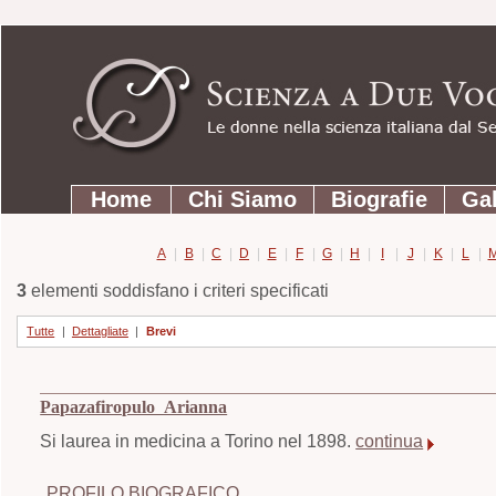
Strumenti
Salta
personali
ai
contenuti.
|
Salta
Sezioni
alla
Home
Chi Siamo
Biografie
Gal
navigazione
A
|
B
|
C
|
D
|
E
|
F
|
G
|
H
|
I
|
J
|
K
|
L
|
3
elementi soddisfano i criteri specificati
Tutte
|
Dettagliate
|
Brevi
Papazafiropulo Arianna
Si laurea in medicina a Torino nel 1898.
continua
PROFILO BIOGRAFICO