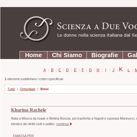
Strumenti
Salta
personali
ai
contenuti.
|
Salta
Sezioni
alla
Home
Chi Siamo
Biografie
Gal
navigazione
K
A
|
B
|
C
|
D
|
E
|
F
|
G
|
H
|
I
|
J
|
|
L
|
1
elementi soddisfano i criteri specificati
Tutte
|
Dettagliate
|
Brevi
Kharina Rachele
Nata a Mosca da Isaak e Bettina Bossia, poi trasferita a Napoli e sposata Marinucci, di pr
ebraica dei diritti civili e politici.
continua
FAMOSA PER