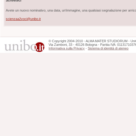
Scriveteci
Avete un nuovo nominativo, una data, un'immagine, una qualsiasi segnalazione per arricch
scienzaa2voci@unibo.it
©
Copyright
2004-2010 - ALMA MATER STUDIORUM - Unive
Via Zamboni, 33 - 40126 Bologna - Partita IVA: 0113171037
Informativa sulla Privacy
-
Sistema di identità di ateneo