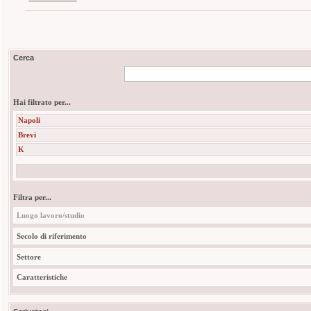
Cerca
Hai filtrato per...
Napoli
Brevi
K
Filtra per...
Luogo lavoro/studio
Secolo di riferimento
Settore
Caratteristiche