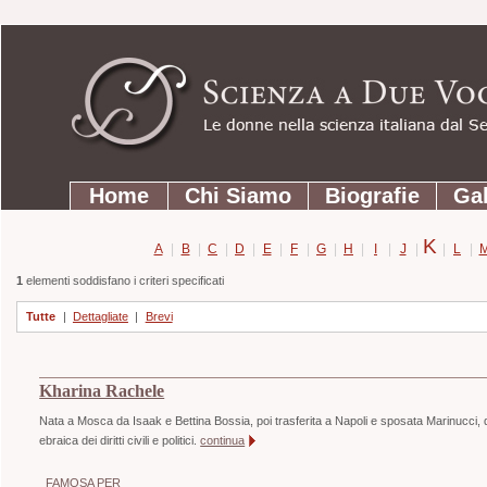
Strumenti
Salta
personali
ai
contenuti.
|
Salta
Sezioni
alla
Home
Chi Siamo
Biografie
Gal
navigazione
K
A
|
B
|
C
|
D
|
E
|
F
|
G
|
H
|
I
|
J
|
|
L
|
1
elementi soddisfano i criteri specificati
Tutte
|
Dettagliate
|
Brevi
Kharina Rachele
Nata a Mosca da Isaak e Bettina Bossia, poi trasferita a Napoli e sposata Marinucci, di pr
ebraica dei diritti civili e politici.
continua
FAMOSA PER