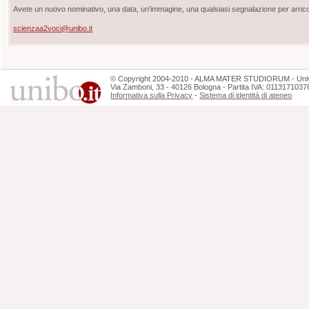
Avete un nuovo nominativo, una data, un'immagine, una qualsiasi segnalazione per arricch
scienzaa2voci@unibo.it
©
Copyright
2004-2010 - ALMA MATER STUDIORUM - Unive
Via Zamboni, 33 - 40126 Bologna - Partita IVA: 0113171037
Informativa sulla Privacy
-
Sistema di identità di ateneo