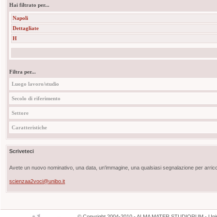
Hai filtrato per...
Napoli
Dettagliate
H
Filtra per...
Luogo lavoro/studio
Secolo di riferimento
Settore
Caratteristiche
Scriveteci
Avete un nuovo nominativo, una data, un'immagine, una qualsiasi segnalazione per arricch
scienzaa2voci@unibo.it
©
Copyright
2004-2010 - ALMA MATER STUDIORUM - Unive