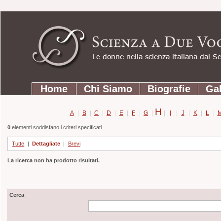
Strumenti
Salta
personali
ai
contenuti.
|
Salta
Sezioni
alla
Home
Chi Siamo
Biografie
Gal
navigazione
H
A
|
B
|
C
|
D
|
E
|
F
|
G
|
|
I
|
J
|
K
|
L
|
0
elementi soddisfano i criteri specificati
Tutte
|
Dettagliate
|
Brevi
La ricerca non ha prodotto risultati.
Cerca