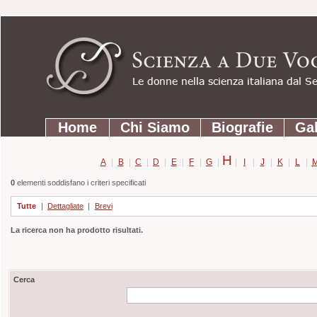
Strumenti
Salta
personali
ai
contenuti.
|
Salta
Sezioni
alla
Home
Chi Siamo
Biografie
Gal
navigazione
H
A
|
B
|
C
|
D
|
E
|
F
|
G
|
|
I
|
J
|
K
|
L
|
0
elementi soddisfano i criteri specificati
Tutte
|
Dettagliate
|
Brevi
La ricerca non ha prodotto risultati.
Cerca