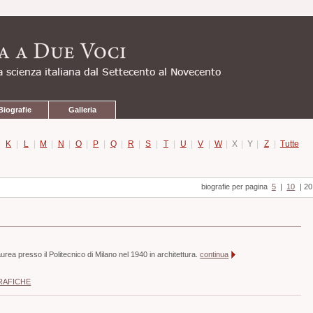
Biografie
Galleria
|
K
|
L
|
M
|
N
|
O
|
P
|
Q
|
R
|
S
|
T
|
U
|
V
|
W
|
X
|
Y
|
Z
|
Tutte
biografie per pagina
5
|
10
|
20
rea presso il Politecnico di Milano nel 1940 in architettura.
continua
RAFICHE