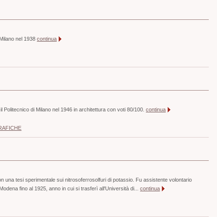
i Milano nel 1938
continua
l Politecnico di Milano nel 1946 in architettura con voti 80/100.
continua
RAFICHE
n una tesi sperimentale sui nitrosoferrosolfuri di potassio. Fu assistente volontario
 Modena fino al 1925, anno in cui si trasferì all'Università di...
continua