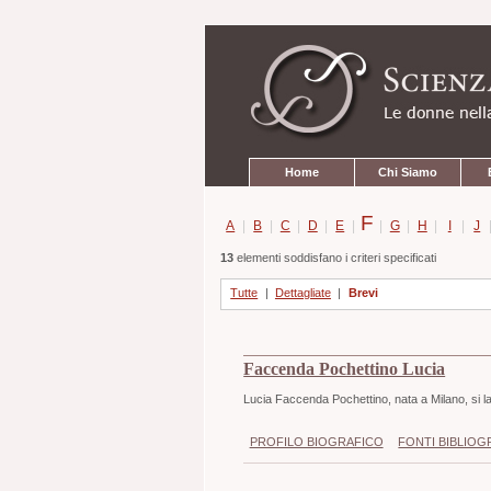
Strumenti
Salta
personali
ai
contenuti.
|
Salta
alla
navigazione
Sezioni
Home
Chi Siamo
F
A
|
B
|
C
|
D
|
E
|
|
G
|
H
|
I
|
J
13
elementi soddisfano i criteri specificati
Tutte
|
Dettagliate
|
Brevi
Faccenda Pochettino Lucia
Lucia Faccenda Pochettino, nata a Milano, si lau
PROFILO BIOGRAFICO
FONTI BIBLIOG