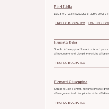
Fiori Lidia
Lidia Fiori, nata in Svizzera, si laurea presso i
PROFILO BIOGRAFICO
FONTI BIBLIOG
Flematti Delia
Sorella di Giuseppina Flematti, si laureò presso
all'insegnamento di discipline tecniche all'Istitu
PROFILO BIOGRAFICO
Flematti Giuseppina
Sorella di Delia Flematti, si laureò presso il Po
all'insegnamento di discipline tecniche all'Istitu
PROFILO BIOGRAFICO