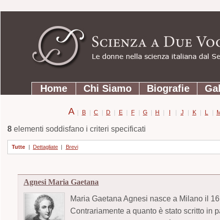
Strumenti
Salta
personali
ai
contenuti.
|
Salta
Sezioni
alla
Home
Chi Siamo
Biografie
Gal
navigazione
A
|
B
|
C
|
D
|
E
|
F
|
G
|
H
|
I
|
J
|
K
|
L
|
8
elementi soddisfano i criteri specificati
Tutte
|
Dettagliate
|
Brevi
Agnesi Maria Gaetana
Maria Gaetana Agnesi nasce a Milano il 16 
Contrariamente a quanto è stato scritto in 