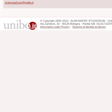
scienzaa2voci@unibo.it
©
Copyright
2004-2010 - ALMA MATER STUDIORUM - Unive
Via Zamboni, 33 - 40126 Bologna - Partita IVA: 0113171037
Informativa sulla Privacy
-
Sistema di identità di ateneo