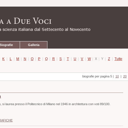
Biografie
Galleria
|
K
|
L
|
M
|
N
|
O
|
P
|
Q
|
R
|
S
|
T
|
U
|
V
|
W
|
X
|
Y
|
Z
|
Tutte
biografie per pagina 5
|
10
|
20
a
si laurea presso il Politecnico di Milano nel 1946 in architettura con voti 89/100.
RAFICHE