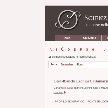
Strumenti
Salta
personali
ai
contenuti.
|
Salta
alla
navigazione
Sezioni
Home
Chi Siamo
C
A
|
B
|
|
D
|
E
|
F
|
G
|
H
|
I
|
J
18
elementi soddisfano i criteri specificati
Tutte
|
Dettagliate
|
Brevi
Cesa-Bianchi Leonini Carlamari
Carlamaria Cesa-Bianchi Leonini, nata a Milano, 
continua
PROFILO BIOGRAFICO
FONTI BIBLIOG