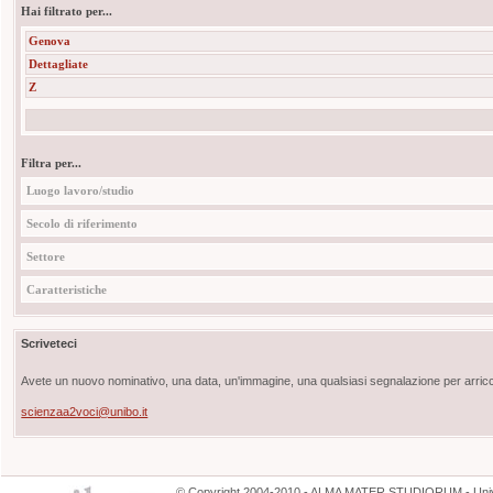
Hai filtrato per...
Genova
Dettagliate
Z
Filtra per...
Luogo lavoro/studio
Secolo di riferimento
Settore
Caratteristiche
Scriveteci
Avete un nuovo nominativo, una data, un'immagine, una qualsiasi segnalazione per arricch
scienzaa2voci@unibo.it
©
Copyright
2004-2010 - ALMA MATER STUDIORUM - Unive