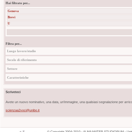
Hai filtrato per...
Genova
Brevi
U
Filtra per...
Luogo lavoro/studio
Secolo di riferimento
Settore
Caratteristiche
Scriveteci
Avete un nuovo nominativo, una data, un'immagine, una qualsiasi segnalazione per arricch
scienzaa2voci@unibo.it
©
Copyright
2004-2010 - ALMA MATER STUDIORUM - Unive