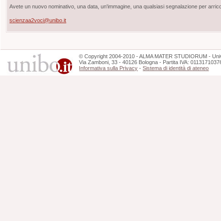
Avete un nuovo nominativo, una data, un'immagine, una qualsiasi segnalazione per arricch
scienzaa2voci@unibo.it
©
Copyright
2004-2010 - ALMA MATER STUDIORUM - Unive
Via Zamboni, 33 - 40126 Bologna - Partita IVA: 0113171037
Informativa sulla Privacy
-
Sistema di identità di ateneo