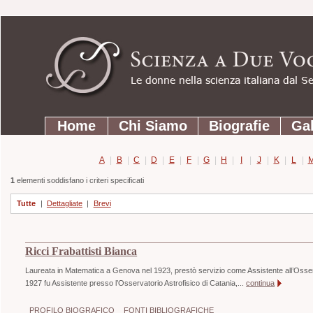
Strumenti
Salta
personali
ai
contenuti.
|
Salta
Sezioni
alla
Home
Chi Siamo
Biografie
Gal
navigazione
A
|
B
|
C
|
D
|
E
|
F
|
G
|
H
|
I
|
J
|
K
|
L
|
1
elementi soddisfano i criteri specificati
Tutte
|
Dettagliate
|
Brevi
Ricci Frabattisti Bianca
Laureata in Matematica a Genova nel 1923, prestò servizio come Assistente all’Osserv
1927 fu Assistente presso l’Osservatorio Astrofisico di Catania,...
continua
PROFILO BIOGRAFICO
FONTI BIBLIOGRAFICHE