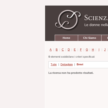
Strumenti
Salta
personali
ai
contenuti.
|
Salta
alla
navigazione
Sezioni
Home
Chi Siamo
A
|
B
|
C
|
D
|
E
|
F
|
G
|
H
|
I
|
J
0
elementi soddisfano i criteri specificati
Tutte
|
Dettagliate
|
Brevi
La ricerca non ha prodotto risultati.