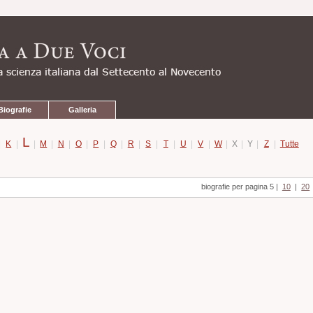
Biografie
Galleria
L
|
K
|
|
M
|
N
|
O
|
P
|
Q
|
R
|
S
|
T
|
U
|
V
|
W
|
X
|
Y
|
Z
|
Tutte
biografie per pagina 5
|
10
|
20