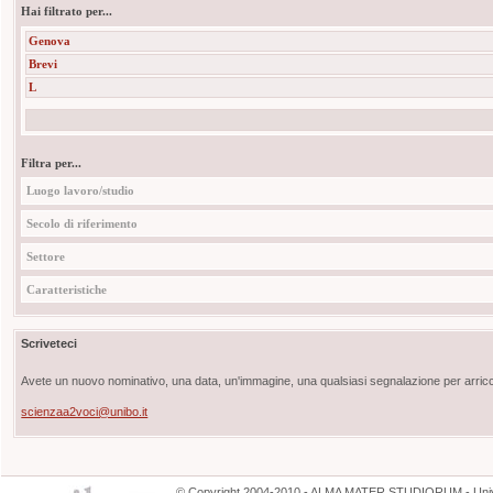
Hai filtrato per...
Genova
Brevi
L
Filtra per...
Luogo lavoro/studio
Secolo di riferimento
Settore
Caratteristiche
Scriveteci
Avete un nuovo nominativo, una data, un'immagine, una qualsiasi segnalazione per arricch
scienzaa2voci@unibo.it
©
Copyright
2004-2010 - ALMA MATER STUDIORUM - Unive