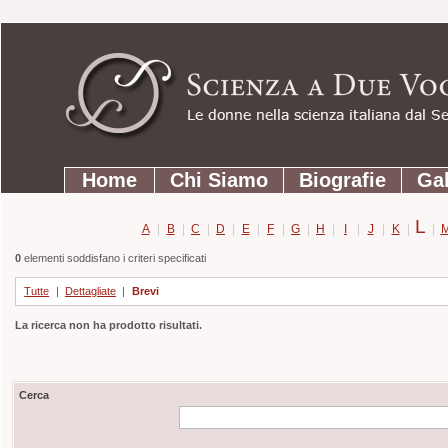
Strumenti
Salta
personali
ai
contenuti.
|
Salta
Sezioni
alla
Home
Chi Siamo
Biografie
Gal
navigazione
L
A
|
B
|
C
|
D
|
E
|
F
|
G
|
H
|
I
|
J
|
K
|
|
0
elementi soddisfano i criteri specificati
Tutte
|
Dettagliate
|
Brevi
La ricerca non ha prodotto risultati.
Cerca