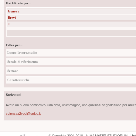
Hai filtrato per...
Genova
Brevi
J
Filtra per...
Luogo lavoro/studio
Secolo di riferimento
Settore
Caratteristiche
Scriveteci
Avete un nuovo nominativo, una data, un'immagine, una qualsiasi segnalazione per arricch
scienzaa2voci@unibo.it
©
Copyright
2004-2010 - ALMA MATER STUDIORUM - Unive