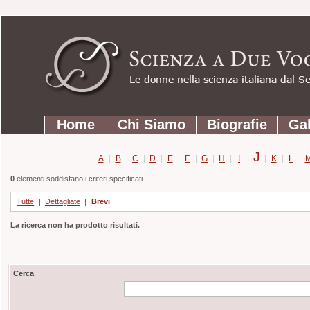
Strumenti
Salta
personali
ai
contenuti.
|
Salta
Sezioni
alla
Home
Chi Siamo
Biografie
Gal
navigazione
J
A
|
B
|
C
|
D
|
E
|
F
|
G
|
H
|
I
|
|
K
|
L
|
0
elementi soddisfano i criteri specificati
Tutte
|
Dettagliate
|
Brevi
La ricerca non ha prodotto risultati.
Cerca