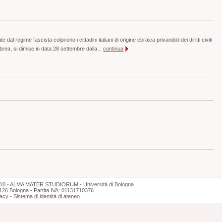
 dal regime fascista colpirono i cittadini italiani di origine ebraica privandoli dei diritti civili
ebrea, si dimise in data 28 settembre dalla...
continua
10 - ALMA MATER STUDIORUM - Università di Bologna
126 Bologna - Partita IVA: 01131710376
vacy
-
Sistema di identità di ateneo