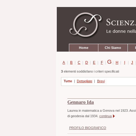
Strumenti
Salta
personali
ai
contenuti.
|
Salta
alla
navigazione
Sezioni
Home
Chi Siamo
G
A
|
B
|
C
|
D
|
E
|
F
|
|
H
|
I
|
J
3
elementi soddisfano i criteri specificati
Tutte
|
Dettagliate
|
Brevi
Gennaro Ida
Laurea in matematica a Genova nel 1923. Assist
di geodesia dal 1934.
continua
PROFILO BIOGRAFICO