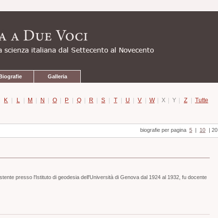
Biografie
Galleria
|
K
|
L
|
M
|
N
|
O
|
P
|
Q
|
R
|
S
|
T
|
U
|
V
|
W
|
X
|
Y
|
Z
|
Tutte
biografie per pagina
5
|
10
|
20
ente presso l'Istituto di geodesia dell'Università di Genova dal 1924 al 1932, fu docente