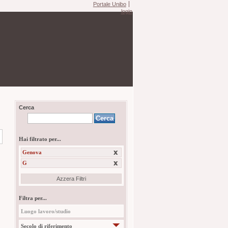
Portale Unibo
login
Cerca
Hai filtrato per...
Genova
G
Azzera Filtri
Filtra per...
Luogo lavoro/studio
Secolo di riferimento