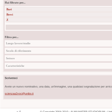
Hai filtrato per...
Bari
Brevi
Z
Filtra per...
Luogo lavoro/studio
Secolo di riferimento
Settore
Caratteristiche
Scriveteci
Avete un nuovo nominativo, una data, un'immagine, una qualsiasi segnalazione per arricch
scienzaa2voci@unibo.it
©
Copyright
2004-2010 - ALMA MATER STUDIORUM - Unive