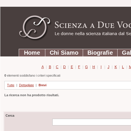
Strumenti
Salta
personali
ai
contenuti.
|
Salta
Sezioni
alla
Home
Chi Siamo
Biografie
Gal
navigazione
A
|
B
|
C
|
D
|
E
|
F
|
G
|
H
|
I
|
J
|
K
|
L
|
0
elementi soddisfano i criteri specificati
Tutte
|
Dettagliate
|
Brevi
La ricerca non ha prodotto risultati.
Cerca