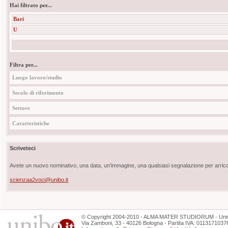
Hai filtrato per...
Bari
U
Filtra per...
Luogo lavoro/studio
Secolo di riferimento
Settore
Caratteristiche
Scriveteci
Avete un nuovo nominativo, una data, un'immagine, una qualsiasi segnalazione per arricch
scienzaa2voci@unibo.it
©
Copyright
2004-2010 - ALMA MATER STUDIORUM - Unive
Via Zamboni, 33 - 40126 Bologna - Partita IVA: 0113171037