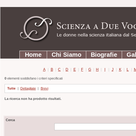
Strumenti
Salta
personali
ai
contenuti.
|
Salta
Sezioni
alla
Home
Chi Siamo
Biografie
Gal
navigazione
A
|
B
|
C
|
D
|
E
|
F
|
G
|
H
|
I
|
J
|
K
|
L
|
0
elementi soddisfano i criteri specificati
Tutte
|
Dettagliate
|
Brevi
La ricerca non ha prodotto risultati.
Cerca