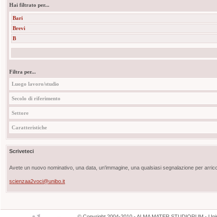
Hai filtrato per...
Bari
Brevi
B
Filtra per...
Luogo lavoro/studio
Secolo di riferimento
Settore
Caratteristiche
Scriveteci
Avete un nuovo nominativo, una data, un'immagine, una qualsiasi segnalazione per arricch
scienzaa2voci@unibo.it
©
Copyright
2004-2010 - ALMA MATER STUDIORUM - Unive