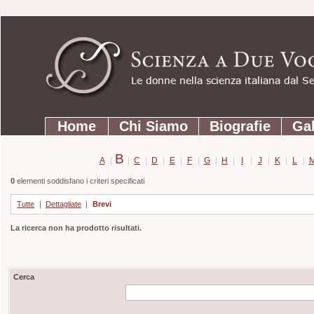
Strumenti
Salta
personali
ai
contenuti.
|
Salta
Sezioni
alla
Home
Chi Siamo
Biografie
Gal
navigazione
B
A
|
|
C
|
D
|
E
|
F
|
G
|
H
|
I
|
J
|
K
|
L
|
0
elementi soddisfano i criteri specificati
Tutte
|
Dettagliate
|
Brevi
La ricerca non ha prodotto risultati.
Cerca