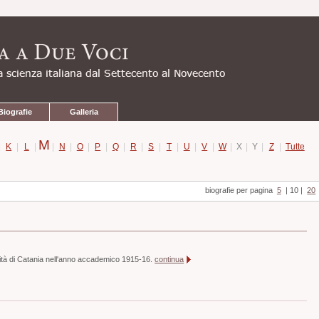
Biografie
Galleria
M
|
K
|
L
|
|
N
|
O
|
P
|
Q
|
R
|
S
|
T
|
U
|
V
|
W
|
X
|
Y
|
Z
|
Tutte
biografie per pagina
5
|
10
|
20
sità di Catania nell'anno accademico 1915-16.
continua