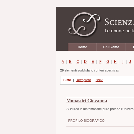
Strumenti
Salta
personali
ai
contenuti.
|
Salta
alla
navigazione
Sezioni
Home
Chi Siamo
A
|
B
|
C
|
D
|
E
|
F
|
G
|
H
|
I
|
J
29
elementi soddisfano i criteri specificati
Tutte
|
Dettagliate
|
Brevi
Monastiri Giovanna
Si laureò in matematiche pure presso l'Univer
PROFILO BIOGRAFICO