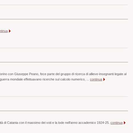
ntinua
orino con Giuseppe Peano, fece parte del gruppo di ricerca di allieve-insegnanti legate al
 guerra mondiale effettuavano ricerche sul calcolo numerico, ...
continua
ità di Catania con il massimo dei voti e la lode nell'anno accademico 1924-25.
continua