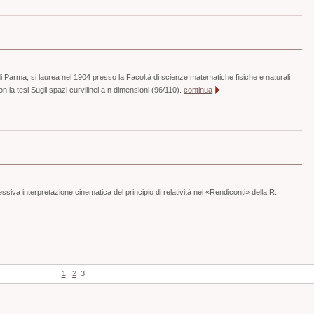
di Parma, si laurea nel 1904 presso la Facoltà di scienze matematiche fisiche e naturali
n la tesi Sugli spazi curvilinei a n dimensioni (96/110).
continua
siva interpretazione cinematica del principio di relatività nei «Rendiconti» della R.
1
2
3