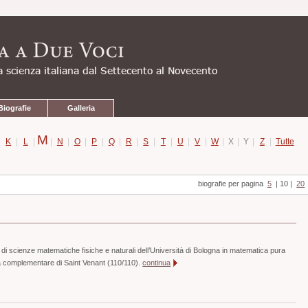
Biografie
Galleria
M
|
K
|
L
|
|
N
|
O
|
P
|
Q
|
R
|
S
|
T
|
U
|
V
|
W
|
X
|
Y
|
Z
|
Tutte
biografie per pagina
5
|
10
|
20
 di scienze matematiche fisiche e naturali dell’Università di Bologna in matematica pura
a complementare di Saint Venant (110/110).
continua