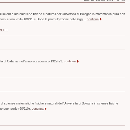
i scienze matematiche fisiche e naturali dell’Università di Bologna in matematica pura con
nomi e loro limiti (100/110).Dopo la promulgazione delle leggi...
continua
I LEI
sità di Catania nell'anno accademico 1922-23.
continua
di scienze matematiche fisiche e naturali dell’Università di Bologna in scienze fisiche
ne sue teorie (90/110).
continua