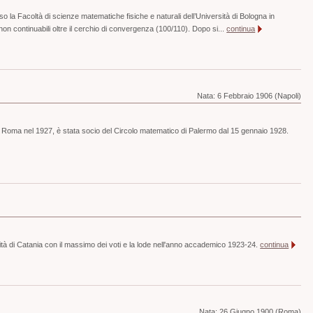
o la Facoltà di scienze matematiche fisiche e naturali dell’Università di Bologna in
on continuabili oltre il cerchio di convergenza (100/110). Dopo si...
continua
Nata:
6 Febbraio 1906 (Napoli)
i Roma nel 1927, è stata socio del Circolo matematico di Palermo dal 15 gennaio 1928.
ità di Catania con il massimo dei voti e la lode nell'anno accademico 1923-24.
continua
Nata:
26 Giugno 1900 (Roma)