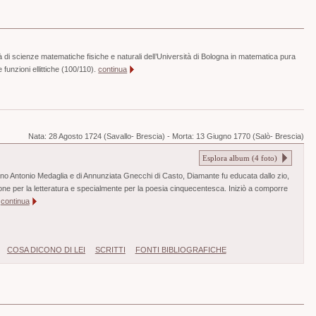
 di scienze matematiche fisiche e naturali dell’Università di Bologna in matematica pura
 funzioni ellittiche (100/110).
continua
Nata:
28 Agosto 1724 (Savallo- Brescia)
-
Morta:
13 Giugno 1770 (Salò- Brescia)
Esplora album (
4
foto)
ano Antonio Medaglia e di Annunziata Gnecchi di Casto, Diamante fu educata dallo zio,
ne per la letteratura e specialmente per la poesia cinquecentesca. Iniziò a comporre
.
continua
COSA DICONO DI LEI
SCRITTI
FONTI BIBLIOGRAFICHE