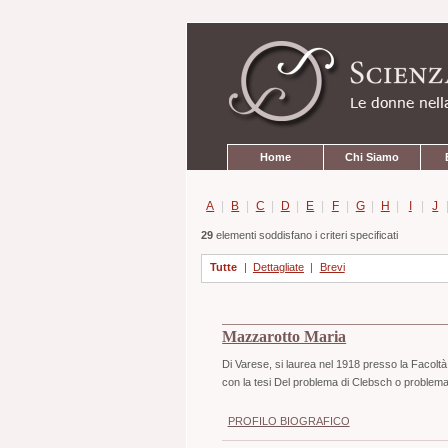
Strumenti
Salta
personali
ai
contenuti.
|
Salta
alla
navigazione
Sezioni
Home
Chi Siamo
A
|
B
|
C
|
D
|
E
|
F
|
G
|
H
|
I
|
J
29
elementi soddisfano i criteri specificati
Tutte
|
Dettagliate
|
Brevi
Mazzarotto Maria
Di Varese, si laurea nel 1918 presso la Facoltà
con la tesi Del problema di Clebsch o problem
PROFILO BIOGRAFICO