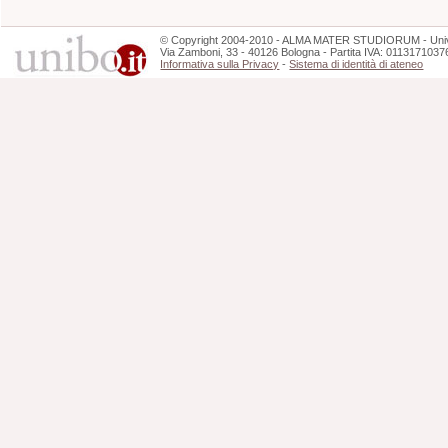
©
Copyright
2004-2010 - ALMA MATER STUDIORUM - Unive
Via Zamboni, 33 - 40126 Bologna - Partita IVA: 0113171037
Informativa sulla Privacy
-
Sistema di identità di ateneo