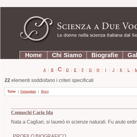
Strumenti
Salta
personali
ai
contenuti.
|
Salta
Sezioni
alla
Home
Chi Siamo
Biografie
Gal
navigazione
C
A
|
B
|
|
D
|
E
|
F
|
G
|
H
|
I
|
J
|
K
|
L
|
22
elementi soddisfano i criteri specificati
Tutte
|
Dettagliate
|
Brevi
Comaschi Caria Ida
Nata a Cagliari, si laureò in scienze naturali. Fu aiuto ordi
PROFILO BIOGRAFICO