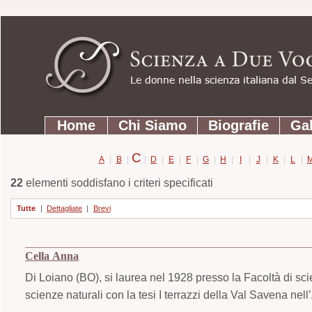
Strumenti
Salta
personali
ai
contenuti.
|
Salta
Sezioni
alla
Home
Chi Siamo
Biografie
Gal
navigazione
C
A
|
B
|
|
D
|
E
|
F
|
G
|
H
|
I
|
J
|
K
|
L
|
22
elementi soddisfano i criteri specificati
Tutte
|
Dettagliate
|
Brevi
Cella Anna
Di Loiano (BO), si laurea nel 1928 presso la Facoltà di sci
scienze naturali con la tesi I terrazzi della Val Savena ne