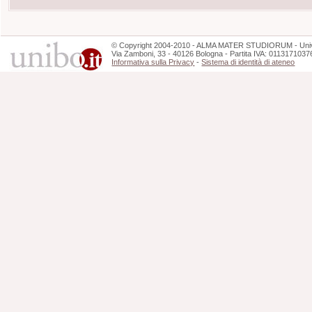
©
Copyright
2004-2010 - ALMA MATER STUDIORUM - Unive
Via Zamboni, 33 - 40126 Bologna - Partita IVA: 0113171037
Informativa sulla Privacy
-
Sistema di identità di ateneo