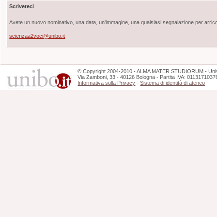
Scriveteci
Avete un nuovo nominativo, una data, un'immagine, una qualsiasi segnalazione per arricch
scienzaa2voci@unibo.it
©
Copyright
2004-2010 - ALMA MATER STUDIORUM - Unive
Via Zamboni, 33 - 40126 Bologna - Partita IVA: 0113171037
Informativa sulla Privacy
-
Sistema di identità di ateneo