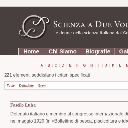
Strumenti
Salta
personali
ai
contenuti.
|
Salta
Sezioni
alla
Home
Chi Siamo
Biografie
Gal
navigazione
A
|
B
|
C
|
D
|
E
|
F
|
G
|
H
|
I
|
J
|
K
|
L
|
221
elementi soddisfano i criteri specificati
Tutte
|
Dettagliate
|
Brevi
Fasello Luisa
Delegato italiano e membro al congresso internazionale di 
nel maggio 1929 (in «Bollettino di pesca, piscicoltura e id